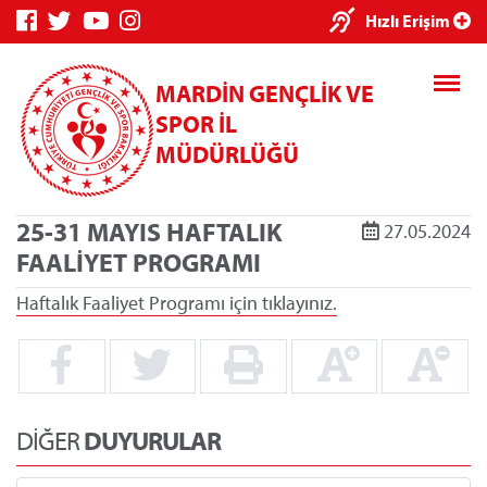
×
Hızlı Erişim
MARDİN GENÇLİK VE
SPOR İL
MÜDÜRLÜĞÜ
25-31 MAYIS HAFTALIK
27.05.2024
Genç Bilgi
Spor Bilgi
Kredi/Yurt
FAALİYET PROGRAMI
Sistemi
Sistemi
İşlemleri
Haftalık Faaliyet Programı için tıklayınız.
Kredi/Yurt E-
Ödeme
DİĞER
DUYURULAR