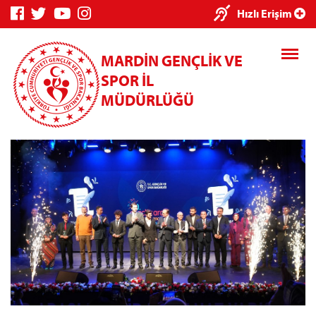
×
Hızlı Erişim
MARDİN GENÇLİK VE
SPOR İL
MÜDÜRLÜĞÜ
Genç Bilgi
Spor Bilgi
Kredi/Yurt
Sistemi
Sistemi
İşlemleri
Kredi/Yurt E-
Ödeme