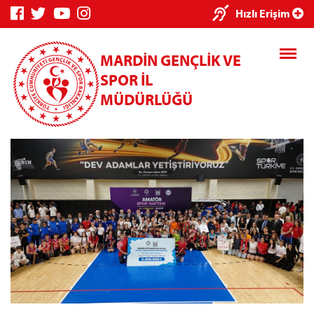
×
Hızlı Erişim
MARDİN GENÇLİK VE
SPOR İL
MÜDÜRLÜĞÜ
Genç Bilgi
Spor Bilgi
Kredi/Yurt
Sistemi
Sistemi
İşlemleri
Kredi/Yurt E-
Ödeme